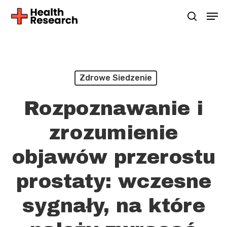
Skip
Men
Szukaj
to
main
content
Zdrowe Siedzenie
Rozpoznawanie i
zrozumienie
objawów przerostu
prostaty: wczesne
sygnały, na które