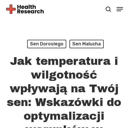
Skip
Men
Szukaj
to
main
content
Sen Dorosłego
Sen Malucha
Jak temperatura i
wilgotność
wpływają na Twój
sen: Wskazówki do
optymalizacji