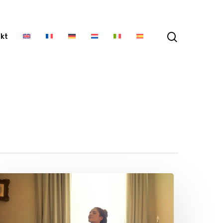
Szukaj
kt