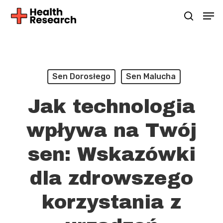
Skip
Men
Szukaj
to
main
content
Sen Dorosłego
Sen Malucha
Jak technologia
wpływa na Twój
sen: Wskazówki
dla zdrowszego
korzystania z