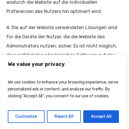
wodurch die Website auf die individuellen
Präferenzen des Nutzers hin optimiert wird.
4. Die auf der Website verwendeten Lösungen sind
für die Geräte der Nutzer, die die Website des
Administrators nutzen, sicher. Es ist nicht möglich,
dass gefährliche oder bösartige Software auf das
We value your privacy
Gerät des Nutzers gelangt.
5. Der Administrator verwendet zwei Arten von
We use cookies to enhance your browsing experience, serve
personalized ads or content, and analyze our traffic. By
Cookies:
clicking "Accept All", you consent to our use of cookies.
a) Session-Cookies: Dies sind Dateien, die auf dem
Gerät des Nutzers gespeichert werden und dort
Customize
Reject All
Accept All
verbleiben, bis die Sitzung des jeweiligen Browsers