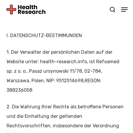
Skip
Men
suche
to
main
content
I. DATENSCHUTZ-BESTIMMUNGEN
1. Der Verwalter der persönlichen Daten auf der
Website unter: health-research.info, ist Refoamed
sp. z o. o., Pasaż ursynowski 11/78, 02-784,
Warszawa, Polen, NIP: 9512514698,REGON:
388236058
2. Die Wahrung Ihrer Rechte als betroffene Personen
und die Einhaltung der geltenden
Rechtsvorschriften, insbesondere der Verordnung